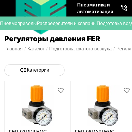
Пневматика и
автоматизация
Пневмоприводы
Распределители и клапаны
Подготовка воз
Регуляторы давления FER
Главная
/
Каталог
/
Подготовка сжатого воздуха
/
Регуля
Категории
FER-02MINI EMC -
FER-06MAXI EMC -