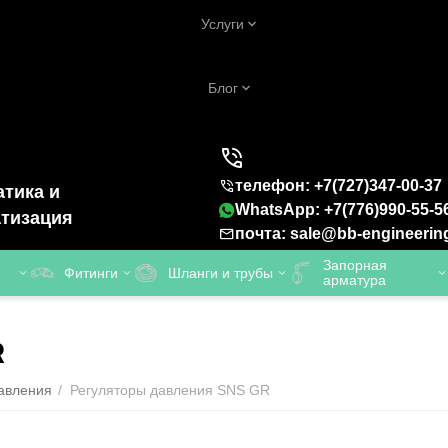
Услуги
Блог
телефон: +7(727)347-00-37
тика и
WhatsApp: +7(776)990-55-5
тизация
почта: sale@bb-engineerin
Запорная
Фитинги
Шланги и трубы
арматура
R
авления
/
Регуляторы давления SNS GR