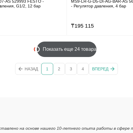
D7-AS 529993 FESTO -
MS9-LR-G-D5-DI-AG-BAR-AS 5
вления, G1/2, 12 бар
- Регулятор давления, 4 бар
₸
195 115
Показать еще 24 товара
НАЗАД
1
2
3
4
ВПЕРЕД
ставлено на основе нашего 10-летнего опыта работы в сфере 