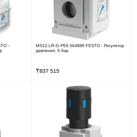
STO -
MS12-LR-G-PE6 564888 FESTO - Регулятор
ар
давления, 6 бар
₸
837 515