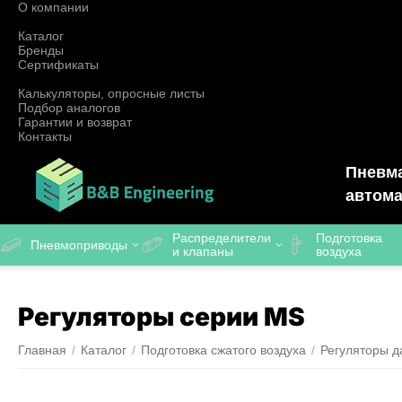
О компании
Каталог
Бренды
Сертификаты
Калькуляторы, опросные листы
Подбор аналогов
Гарантии и возврат
Контакты
Пневма
автома
Распределители
Подготовка
Пневмоприводы
и клапаны
воздуха
Регуляторы серии MS
Главная
/
Каталог
/
Подготовка сжатого воздуха
/
Регуляторы д