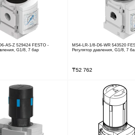
D6-AS-Z 529424 FESTO -
MS4-LR-1/8-D6-WR 543520 FE
вления, G1/8, 7 бар
Регулятор давления, G1/8, 7 б
₸
52 762