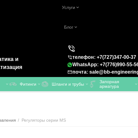
Услуги
Блог
телефон: +7(727)347-00-37
тика и
WhatsApp: +7(776)990-55-5
тизация
почта: sale@bb-engineerin
Запорная
Фитинги
Шланги и трубы
арматура
авления
/
Регуляторы серии MS