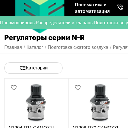
Пневматика и
автоматизация
Пневмоприводы
Распределители и клапаны
Подготовка воз
Регуляторы серии N-R
Главная
/
Каталог
/
Подготовка сжатого воздуха
/
Регуля
Категории
N1204-R11 CAMOZZI -
N1208-R70 CAMOZZI -