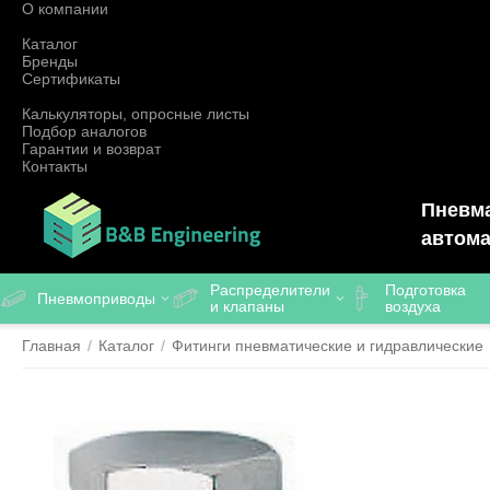
О компании
Каталог
Бренды
Сертификаты
Калькуляторы, опросные листы
Подбор аналогов
Гарантии и возврат
Контакты
Пневма
автома
Распределители
Подготовка
Пневмоприводы
и клапаны
воздуха
Главная
/
Каталог
/
Фитинги пневматические и гидравлические