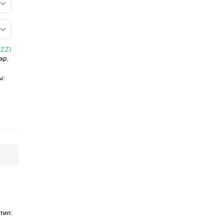
ZZI
ар.
ы:
тип: