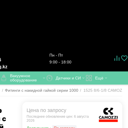
Пн - Пт
6
9:00 - 18:00
g.kz
Вакуумное
Датчики и СИ
Ещё
оборудование
е
/
Фитинги с накидной гайкой серии 1000
/
1525 8/6-1/8 CAMOZZI -
р
Цена по запросу
 с
Последнее обновление цен: 6 августа
2026
й