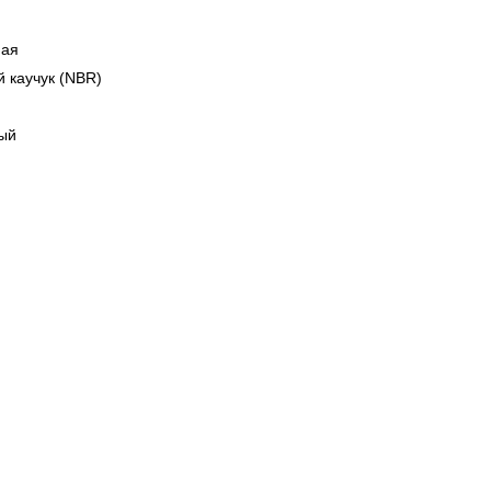
ная
 каучук (NBR)
ый