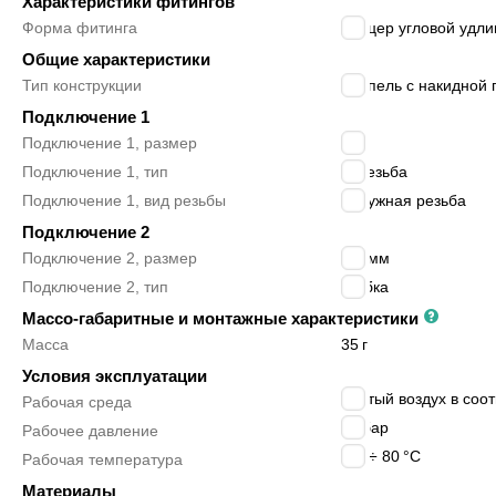
Характеристики фитингов
Форма фитинга
штуцер угловой удли
Общие характеристики
Тип конструкции
ниппель с накидной 
Подключение 1
Подключение 1, размер
1/8″
Подключение 1, тип
G резьба
Подключение 1, вид резьбы
наружная резьба
Подключение 2
Подключение 2, размер
8/6 мм
Подключение 2, тип
трубка
Массо-габаритные и монтажные характеристики
Масса
35
г
Условия эксплуатации
сжатый воздух в соотв
Рабочая среда
25
бар
Рабочее давление
-20 ÷ 80
°C
Рабочая температура
Материалы