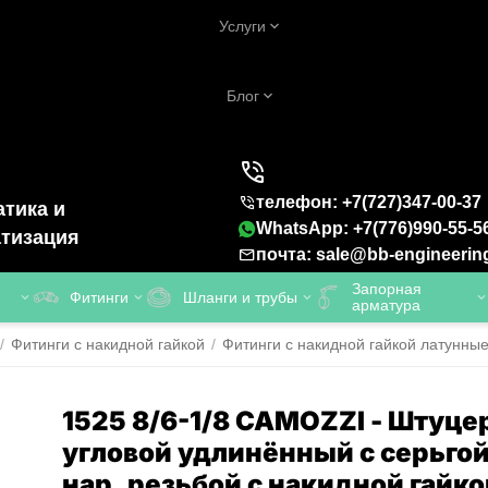
Услуги
Блог
телефон: +7(727)347-00-37
тика и
WhatsApp: +7(776)990-55-5
тизация
почта: sale@bb-engineerin
Запорная
Фитинги
Шланги и трубы
арматура
/
Фитинги с накидной гайкой
/
Фитинги с накидной гайкой латунны
1525 8/6-1/8 CAMOZZI - Штуце
угловой удлинённый с серьгой
нар. резьбой с накидной гайко