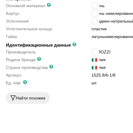
Основной материал
латунь
Корпус
латунь никелирован
Уплотнения
бутадиен-нитрильный
Уплотнительное кольцо
пластик
Гайка
латунь
никелированн
Идентификационные данные
Производитель
CAMOZZI
Родина бренда
Италия
Страна производства
Италия
Артикул
1525 8/6-1/8
Ед. изм.
шт.
Найти похожие