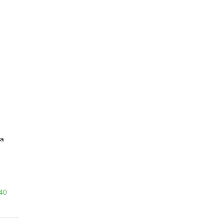
а
-40