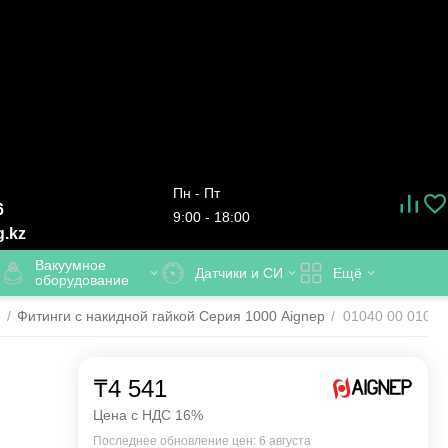
Пн - Пт
6
9:00 - 18:00
g.kz
Вакуумное
Датчики и СИ
Ещё
оборудование
е
/
Фитинги с накидной гайкой Серия 1000 Aignep
/
01040 00 010 A
₸
4 541
Цена с НДС 16%
Последнее обновление цен: 6 августа