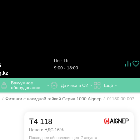
Пн - Пт
6
9:00 - 18:00
g.kz
Вакуумное
Датчики и СИ
Ещё
оборудование
е
/
Фитинги с накидной гайкой Серия 1000 Aignep
/
01130 00 007 A
₸
4 118
Цена с НДС 16%
Последнее обновление цен: 7 августа