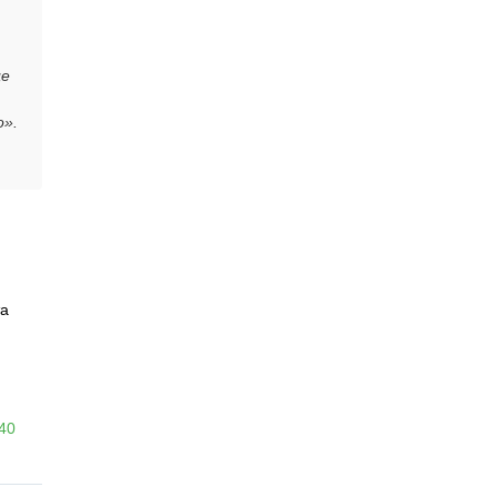
це
о».
а
-40