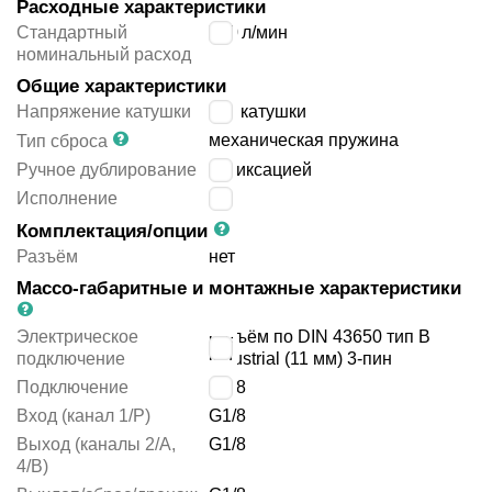
Расходные характеристики
Стандартный
700
л/мин
номинальный расход
Общие характеристики
Напряжение катушки
без катушки
механическая пружина
Тип сброса
Ручное дублирование
с фиксацией
Исполнение
-
Комплектация/опции
Разъём
нет
Массо-габаритные и монтажные характеристики
Электрическое
разъём по DIN 43650 тип B
подключение
industrial (11 мм) 3-пин
Подключение
G1/8
Вход (канал 1/P)
G1/8
Выход (каналы 2/A,
G1/8
4/B)