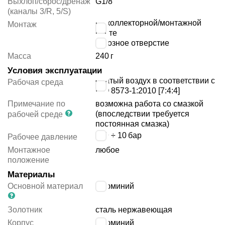
Выхлоп/сброс/дренаж
G1/8
(каналы 3/R, 5/S)
на коллекторной/монтажной
Монтаж
плите
сквозное отверстие
Масса
240
г
Условия эксплуатации
сжатый воздух в соответствии с
Рабочая среда
ISO 8573-1:2010 [7:4:4]
Примечание по
возможна работа со смазкой
(впоследствии требуется
рабочей среде
постоянная смазка)
-0.9 ÷ 10
бар
Рабочее давление
Монтажное
любое
положение
Материалы
Основной материал
алюминий
Золотник
сталь нержавеющая
Корпус
алюминий