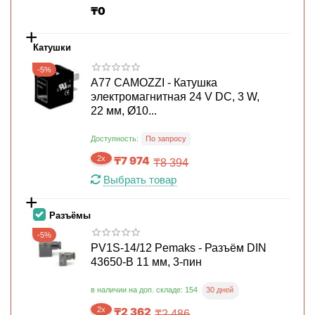
₸
0
+
Катушки
-5%
A77 CAMOZZI - Катушка
электромагнитная 24 V DC, 3 W,
22 мм, Ø10...
Доступность:
По запросу
2x
₸
7 974
₸
8 394
Выбрать товар
+
Разъёмы
-5%
PV1S-14/12 Pemaks - Разъём DIN
43650-B 11 мм, 3-пин
30 дней
в наличии на доп. складе: 154
2x
₸
2 362
₸
2 486