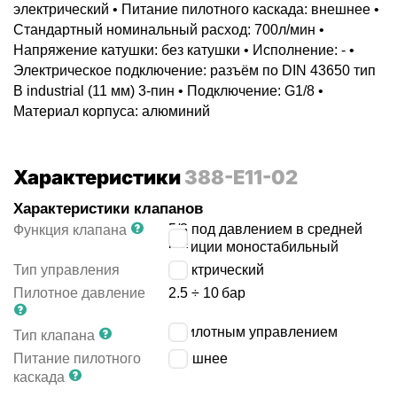
электрический • Питание пилотного каскада: внешнее •
Стандартный номинальный расход: 700л/мин •
Напряжение катушки: без катушки • Исполнение: - •
Электрическое подключение: разъём по DIN 43650 тип
B industrial (11 мм) 3-пин • Подключение: G1/8 •
Материал корпуса: алюминий
Характеристики
388-E11-02
Характеристики клапанов
5/3 под давлением в средней
Функция клапана
позиции моностабильный
Тип управления
электрический
Пилотное давление
2.5 ÷ 10
бар
с пилотным управлением
Тип клапана
Питание пилотного
внешнее
каскада